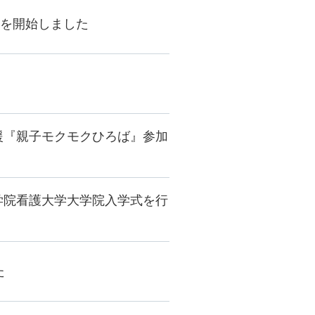
付を開始しました
援『親子モクモクひろば』参加
学院看護大学大学院入学式を行
た