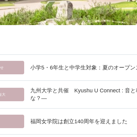
小学5・6年生と中学生対象：夏のオープンスク
せ
九州大学と共催 Kyushu U Connect 
短大
な？―
福岡女学院は創立140周年を迎えました