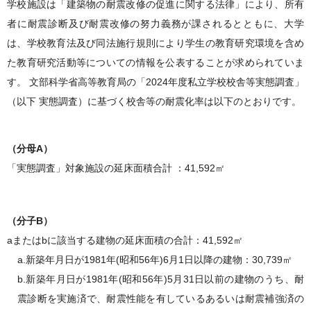
学校施設は「建築物の耐震改修の促進に関する法律」により、所有
者に耐震診断及び耐震改修の努力義務が課されるとともに、大学
は、学校教育法及び同法施行規則により学生の教育研究環境を含め
た教育研究活動等についての情報を公表することが求められていま
す。 文部科学省高等教育局の「2024年度私立学校校舎等実態調査」
（以下 実態調査）に基づく校舎等の耐震化率は以下のとおりです。
（分母A）
「実態調査」対象施設の延床面積合計 ：41,592㎡
（分子B）
aまたはbに該当する建物の延床面積の合計：41,592㎡
a.新築年月日が1981年(昭和56年)6月1日以降の建物：30,739㎡
b.新築年月日が1981年(昭和56年)5月31日以前の建物のうち、耐
震診断を実施済で、耐震性能を有しているあるいは耐震補強済の