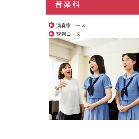
音楽科
演奏家コース
響創コース