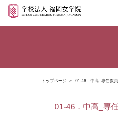
トップページ
>
01-46．中高_専任教
01-46．中高_