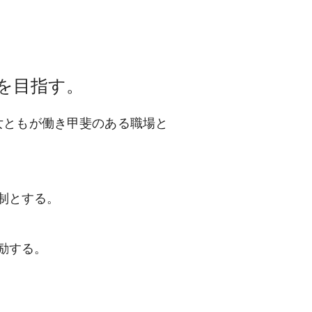
を目指す。
女ともが働き甲斐のある職場と
制とする。
励する。