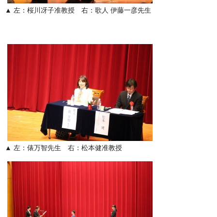
▲ 左：桜川冴子准教授 右：歌人 伊藤一彦先生
▲ 左：俵万智先生 右：松本健准教授