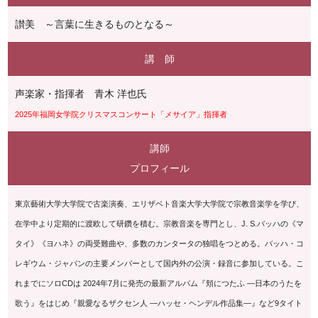
讃美 ～言葉に生きるものとなる～
講 師
声楽家・指揮者 青木 洋也氏
2025年福岡女学院クリスマスコンサート「メサイア」指揮者
講師
プロフィール
東京藝術大学大学院で古楽演奏、エリザベト音楽大学大学院で宗教音楽学を学び、
在学中より定期的に渡欧して研鑽を積む。宗教音楽を専門とし、J. S.バッハの《マ
タイ》《ヨハネ》の両受難曲や、多数のカンタータの独唱をつとめる。バッハ・コ
レギウム・ジャパンの主要メンバーとして国内外の公演・録音に参加している。こ
れまでにソロCDは 2024年7月に発売の最新アルバム『頬につたふ ―日本のうたを
歌う』をはじめ『親愛なるザクセン人 ―ハッセ・ヘンデル作品集―』など9タイト