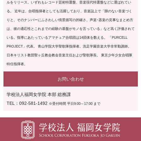
ルをリリース。いずれもレコード芸術特選盤、音楽現代特選盤などに選ばれてい
る。 近年は、合唱指揮者としても活躍しており、音楽誌上で「隙のない音楽づく
りと、そのナンバーにふさわしい情景描写の的確さ、声楽･器楽の見事なまとめ方
は、彼の適応性とこれまでの経験の基盤がモノを言っている」など高く評価されて
いる。指導にあたっているアマチュア合唱団は14団体を数える。 「PURCELL
PROJECT」代表。 青山学院大学聖歌隊指揮者。洗足学園音楽大学非常勤講師。
日本キリスト教団聖ヶ丘教会教会音楽主任および聖歌隊長。 東京少年少女合唱隊
特任指揮者。
お問い合わせ
学校法人福岡女学院 本部 総務課
TEL：092-581-1492
※受付時間 平日9:00～17:00 まで