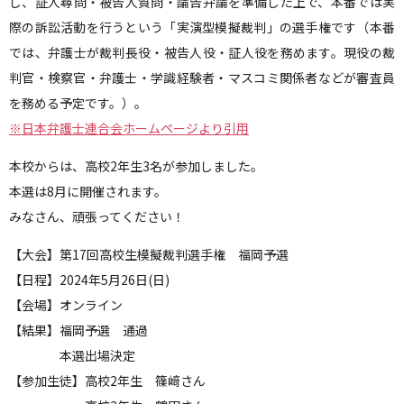
し、証人尋問・被告人質問・論告弁論を準備した上で、本番では実
際の訴訟活動を行うという「実演型模擬裁判」の選手権です（本番
では、弁護士が裁判長役・被告人役・証人役を務めます。現役の裁
判官・検察官・弁護士・学識経験者・マスコミ関係者などが審査員
を務める予定です。）。
※日本弁護士連合会ホームページより引用
本校からは、高校2年生3名が参加しました。
本選は8月に開催されます。
みなさん、頑張ってください！
【大会】第17回高校生模擬裁判選手権 福岡予選
【日程】2024年5月26日(日)
【会場】オンライン
【結果】福岡予選 通過
本選出場決定
【参加生徒】高校2年生 篠﨑さん