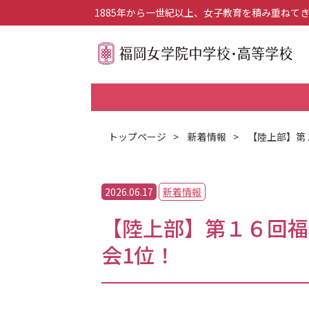
1885年から一世紀以上、女子教育を積み重ねて
トップページ
>
新着情報
>
【陸上部】第
2026.06.17
新着情報
【陸上部】第１６回福
会1位！