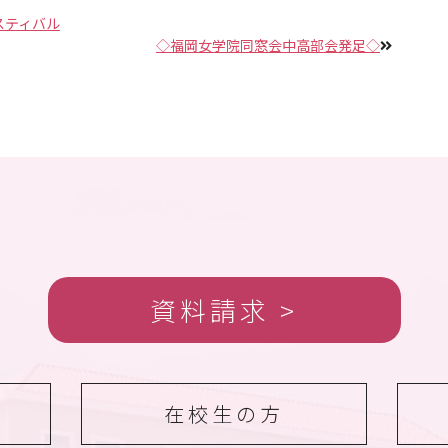
スティバル
◇福岡女学院同窓会中高部会発足◇
資料請求
在校生の方