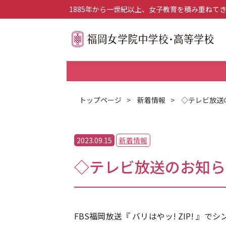
1885年から一世紀以上、女子教育を積み重ねて
トップページ
>
新着情報
>
◇テレビ放送
2023.09.15
新着情報
◇テレビ放送のお知ら
FBS福岡放送『 バリはやッ! ZIP! 