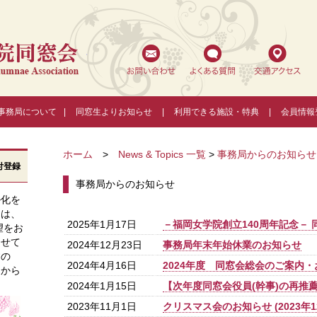
福岡女学院同窓会
事務局について
|
同窓生よりお知らせ
|
利用できる施設・特典
|
会員情報
ホーム
>
News & Topics 一覧
>
事務局からのお知らせ
付登録
事務局からのお知らせ
ル化を
ては、
2025年1月17日
－福岡女学院創立140周年記念－
望をお
させて
2024年12月23日
事務局年末年始休業のお知らせ
すの
2024年4月16日
2024年度 同窓会総会のご案内
ンから
2024年1月15日
【次年度同窓会役員(幹事)の再推
2023年11月1日
クリスマス会のお知らせ (2023年1