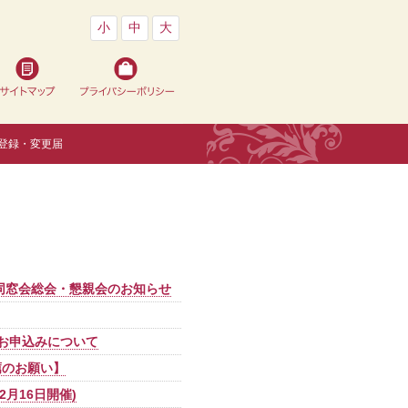
小
中
大
登録・変更届
 同窓会総会・懇親会のお知らせ
・お申込みについて
薦のお願い】
2月16日開催)