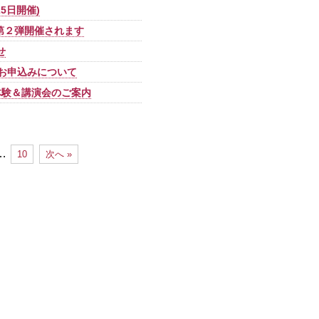
25日開催)
第２弾開催されます
せ
・お申込みについて
業体験＆講演会のご案内
…
10
次へ »