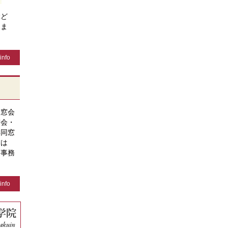
ぶど
きま
info
同窓会
窓会・
年同窓
方は
、事務
info