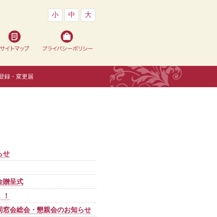
小
中
大
登録・変更届
らせ
金贈呈式
！！
 同窓会総会・懇親会のお知らせ