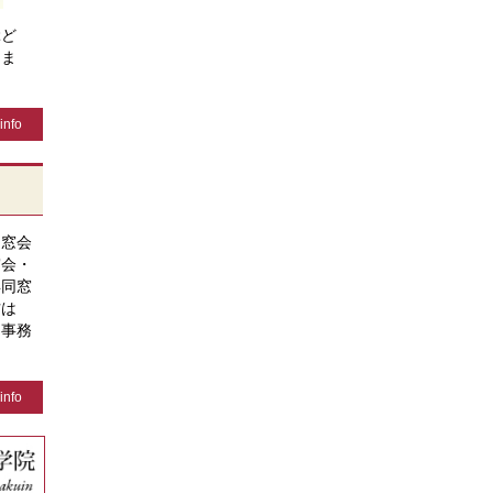
ぶど
きま
info
同窓会
窓会・
年同窓
方は
、事務
info