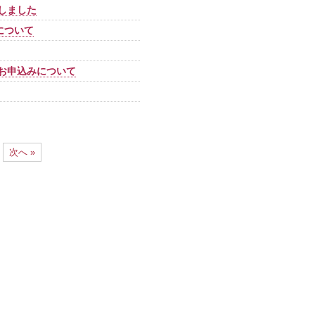
催しました
について
・お申込みについて
次へ »