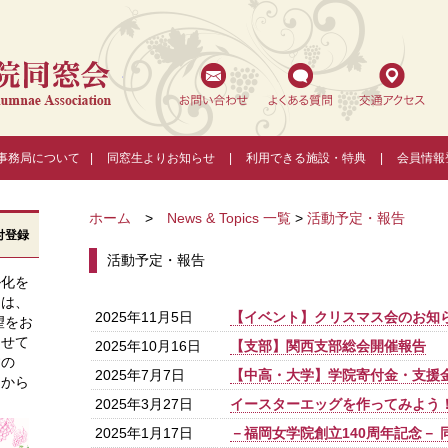
福岡女学院同窓会
事務局について
|
同窓生よりお知らせ
|
利用できる施設・特典
|
会員情報
ホーム
>
News & Topics 一覧
>
活動予定・報告
付登録
活動予定・報告
ル化を
ては、
2025年11月5日
【イベント】クリスマス会のお知
望をお
させて
2025年10月16日
【支部】関西支部総会開催報告
すの
2025年7月7日
【中高・大学】学院寄付金・支援
ンから
2025年3月27日
イースターエッグを作ってみよう
2025年1月17日
－福岡女学院創立140周年記念－