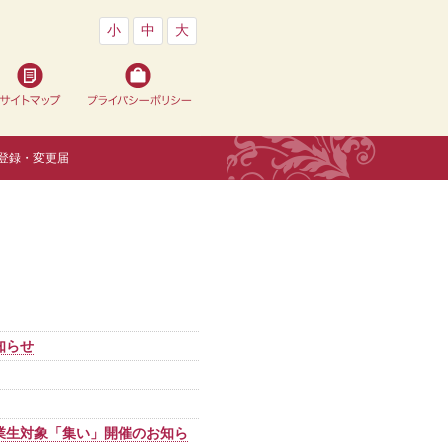
小
中
大
登録・変更届
知らせ
業生対象「集い」開催のお知ら