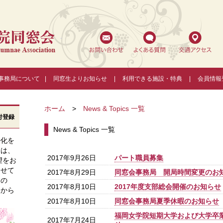
福岡女学院同窓会
事務局について
|
同窓生よりお知らせ
|
利用できる施設・特典
|
会員情報
ホーム
>
News & Topics 一覧
付登録
News & Topics 一覧
ル化を
ては、
2017年9月26日
パート職員募集
望をお
させて
2017年8月29日
同窓会事務局 開局時間変更のお
すの
2017年8月10日
2017年度支部総会開催のお知らせ
ンから
2017年8月10日
同窓会事務局夏季休暇のお知らせ
福岡女学院短期大学および大学卒
2017年7月24日