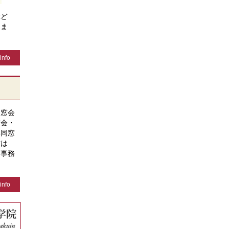
ぶど
きま
info
同窓会
窓会・
年同窓
方は
、事務
info