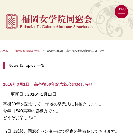
福岡女
MENU
ホーム
>
News & Topics 一覧
>
2016年3月1日 高卒後50年記念祝会のおしらせ
News & Topics 一覧
2016年3月1日 高卒後50年記念祝会のおしらせ
更新日：2016年1月19日
卒後50年を記念して、母校の卒業式にお招きします。
今年はS40高卒の皆様方です。
どうぞお楽しみに。
当日は式後、同窓会センターにて軽食の準備をしております。