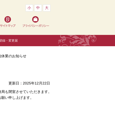
小
中
大
登録・変更届
始休業のお知らせ
更新日：2025年12月22日
務局も
閉室
させていただきます。
お願い申し上げます。