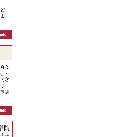
ぶど
きま
info
同窓会
窓会・
年同窓
方は
、事務
info