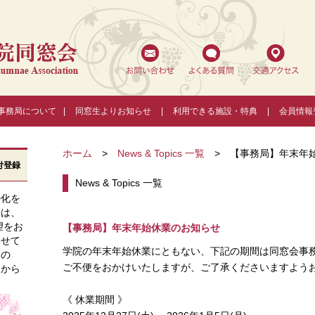
福岡女学院同窓会
事務局について
|
同窓生よりお知らせ
|
利用できる施設・特典
|
会員情報
ホーム
>
News & Topics 一覧
>
【事務局】年末年
付登録
News & Topics 一覧
ル化を
ては、
望をお
【事務局】年末年始休業のお知らせ
させて
学院の年末年始休業にともない、
下記の期間は同窓会事
すの
ご不便をおかけいたしますが、
ご了承くださいますよう
ンから
《 休業期間 》